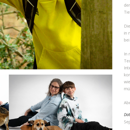
der
Tie
Die
in 
bei
In 
Te
Int
ko
wi
mü
Abe
Da
Se