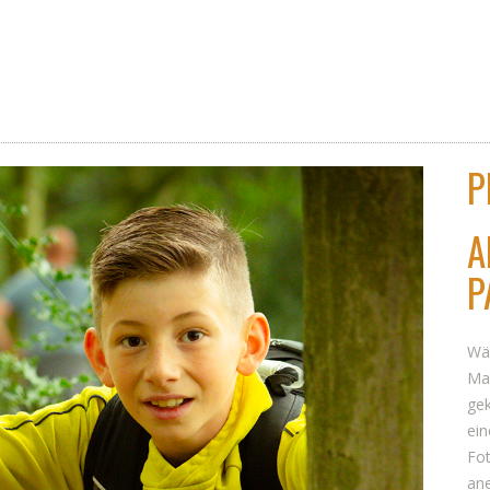
P
A
P
Wäh
Mal
gek
ein
Fot
ane